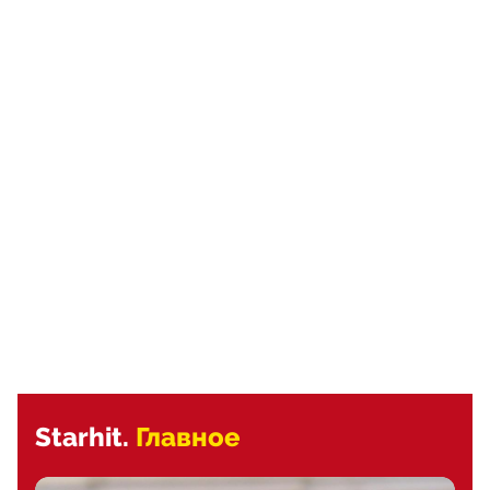
Starhit.
Главное