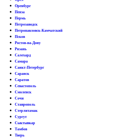
Оренбург
Пенза
Пермь
Петрозаводск
Петропавловск-Камчатский
Псков
Ростов-на-Дону
Рязань
Салехард
Самара
Санкт-Петербург
Саранск
Саратов
Севастополь
Смоленск
Сочи
Ставрополь
Стерлитамак
Сургут
Сыктывкар
Тамбов
Тверь