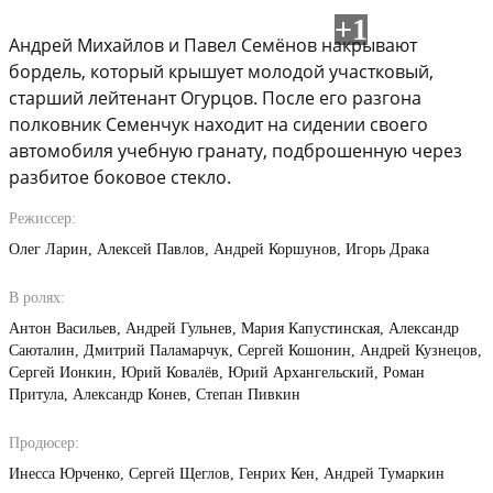
+1
Андрей Михайлов и Павел Семёнов накрывают
бордель, который крышует молодой участковый,
старший лейтенант Огурцов. После его разгона
полковник Семенчук находит на сидении своего
автомобиля учебную гранату, подброшенную через
разбитое боковое стекло.
Режиссер:
Олег Ларин
Алексей Павлов
Андрей Коршунов
Игорь Драка
В ролях:
Антон Васильев
Андрей Гульнев
Мария Капустинская
Александр
Саюталин
Дмитрий Паламарчук
Сергей Кошонин
Андрей Кузнецов
Сергей Ионкин
Юрий Ковалёв
Юрий Архангельский
Роман
Притула
Александр Конев
Степан Пивкин
Продюсер:
Инесса Юрченко
Сергей Щеглов
Генрих Кен
Андрей Тумаркин