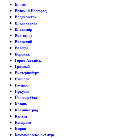
Брянск
Великий Новгород
Владивосток
Владикавказ
Владимир
Волгоград
Волжский
Вологда
Воронеж
Горно-Алтайск
Грозный
Екатеринбург
Иваново
Ижевск
Иркутск
Йошкар-Ола
Казань
Калининград
Калуга
Кемерово
Киров
Комсомольск-на-Амуре