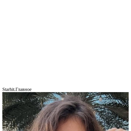
Starhit.
Главное