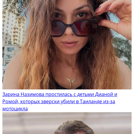
Зарина Назимова простилась с детьми Дианой и
Ромой, которых зверски убили в Таиланде из-за
мотоцикла