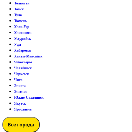
Тольятти
Томск
Тула
Тюмень
Улан-Удэ
Ульяновск
Уссурийск
Уфа
Хабаровск
Ханты-Мансийск
Чебоксары
Челябинск
Черкесск
Чита
Элиста
Энгельс
Южно-Сахалинск
Якутск
Ярославль
Все города