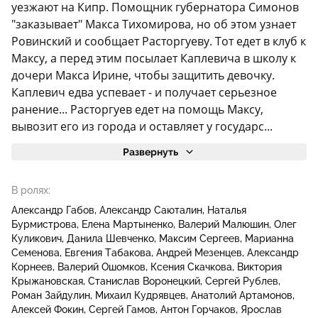
уезжают на Кипр. Помощник губернатора Симонов
"заказывает" Макса Тихомирова, но об этом узнает
Ровинский и сообщает Расторгуеву. Тот едет в клуб к
Максу, а перед этим посылает Каплевича в школу к
дочери Макса Ирине, чтобы защитить девочку.
Каплевич едва успевает - и получает серьезное
ранение... Расторгуев едет на помощь Максу,
вывозит его из города и оставляет у государс...
Развернуть
В ролях:
Александр Габов
Александр Саюталин
Наталья
Бурмистрова
Елена Мартыненко
Валерий Малюшин
Олег
Куликович
Данила Шевченко
Максим Сергеев
Марианна
Семенова
Евгения Табакова
Андрей Мезенцев
Александр
Корнеев
Валерий Ошомков
Ксения Скачкова
Виктория
Крыжановская
Станислав Воронецкий
Сергей Рублев
Роман Зайдулин
Михаил Кудрявцев
Анатолий Артамонов
Алексей Фокин
Сергей Гамов
Антон Горчаков
Ярослав