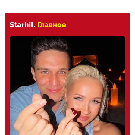
Starhit.
Главное