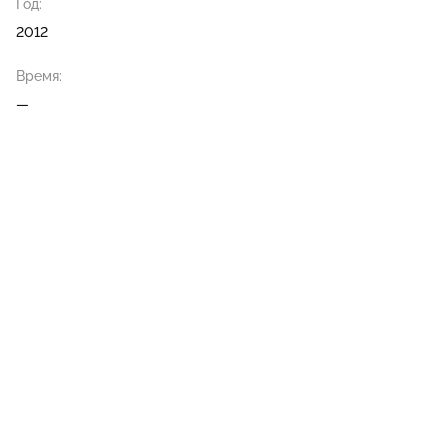
Год:
2012
Время:
—