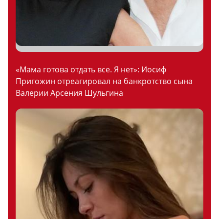
«Мама готова отдать все. Я нет»: Иосиф
Пригожин отреагировал на банкротство сына
Валерии Арсения Шульгина