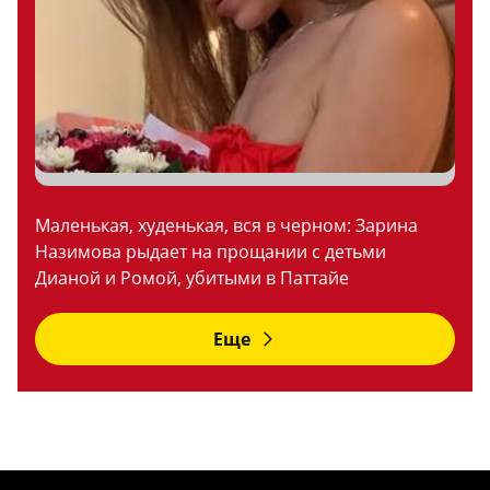
Маленькая, худенькая, вся в черном: Зарина
Назимова рыдает на прощании с детьми
Дианой и Ромой, убитыми в Паттайе
Еще