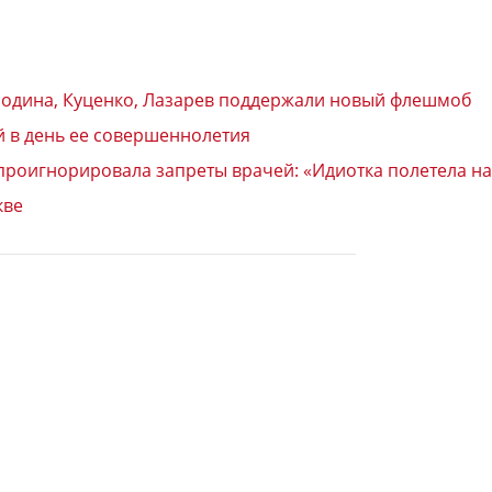
Бородина, Куценко, Лазарев поддержали новый флешмоб
й в день ее совершеннолетия
проигнорировала запреты врачей: «Идиотка полетела на
кве