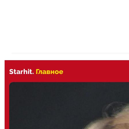
Starhit.
Главное