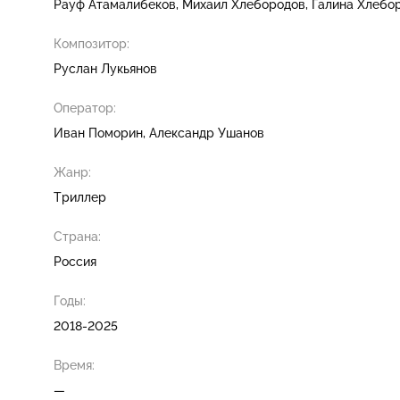
Рауф Атамалибеков
Михаил Хлебородов
Галина Хлебо
Композитор:
Руслан Лукьянов
Оператор:
Иван Поморин
Александр Ушанов
Жанр:
Триллер
Страна:
Россия
Годы:
2018-2025
Время:
—