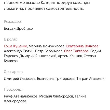
первом же вызове Катя, игнорируя команды
Ломагина, проявляет самостоятельность.
Режиссер:
Богдан Дробязко
В ролях:
Гоша Куценко
Марина Доможирова
Екатерина Волкова
Александр Тютин
Петр Баранчеев
Олег Тактаров
Вадим
Руденко
Дмитрий Янышевский
Артем Кашкин
Степан
Куликов
Сценарист:
Дмитрий Лемешев
Екатерина Григорьева
Тигран Агавелян
Продюсер:
Рауф Атамалибеков
Михаил Хлебородов
Галина
Хлебородова