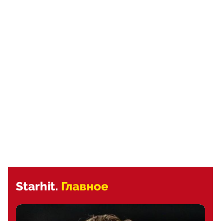
Starhit.
Главное