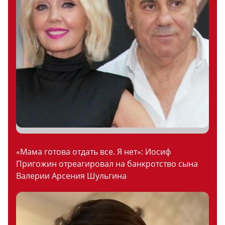
«Мама готова отдать все. Я нет»: Иосиф
Пригожин отреагировал на банкротство сына
Валерии Арсения Шульгина