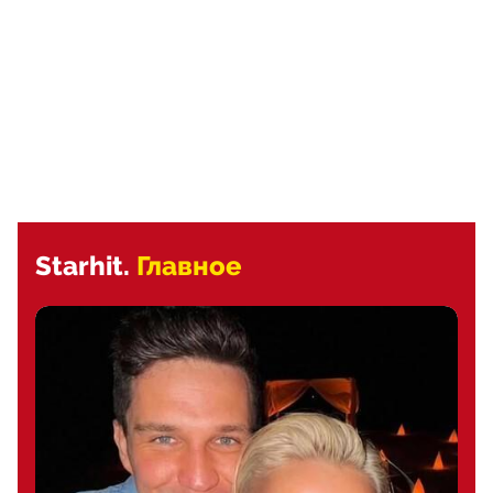
Starhit.
Главное