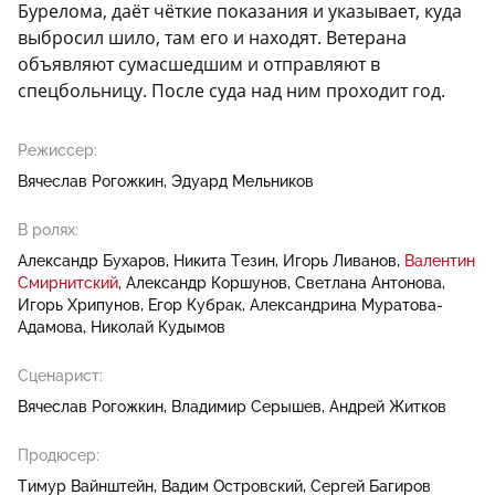
Бурелома, даёт чёткие показания и указывает, куда
выбросил шило, там его и находят. Ветерана
объявляют сумасшедшим и отправляют в
спецбольницу. После суда над ним проходит год.
Режиссер:
Вячеслав Рогожкин
Эдуард Мельников
В ролях:
Александр Бухаров
Никита Тезин
Игорь Ливанов
Валентин
Смирнитский
Александр Коршунов
Светлана Антонова
Игорь Хрипунов
Егор Кубрак
Александрина Муратова-
Адамова
Николай Кудымов
Сценарист:
Вячеслав Рогожкин
Владимир Серышев
Андрей Житков
Продюсер:
Тимур Вайнштейн
Вадим Островский
Сергей Багиров