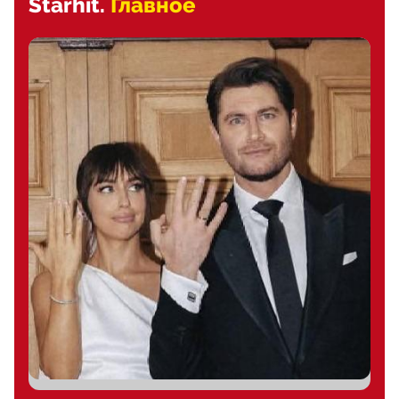
Starhit.
Главное