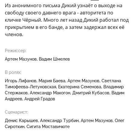
Из анонимного письма Дикий узнаёт о выходе на
свободу своего давнего врага - авторитета по
кличке Чёрный. Много лет назад Дикий работал под
прикрытием в его банде, а затем задержал всех её
членов.
Режиссер:
Артем Мазунов
Вадим Шмелев
В ролях:
Игорь Лифанов
Мария Баева
Артем Мазунов
Светлана
Тимофеева-Летуновская
Екатерина Семенова
Владимир
Стержаков
Александр Макогон
Дмитрий Кубасов
Вадим
Андреев
Андрей Градов
Сценарист:
Денис Карышев
Александр Турбин
Артем Мазунов
Олег
Сироткин
Сигита Моставичюте