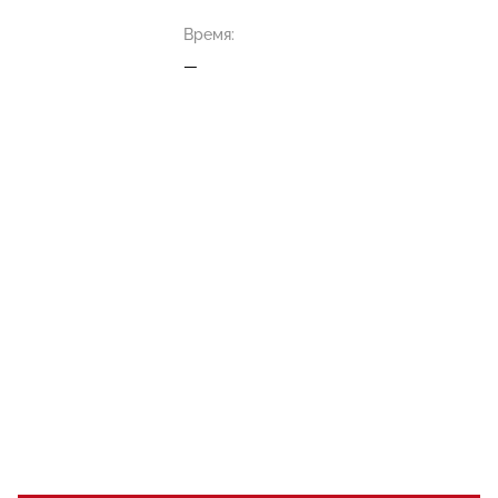
Время:
—