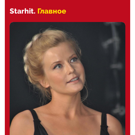
Starhit.
Главное