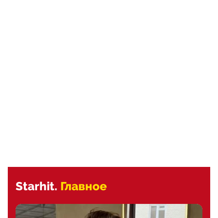
Starhit.
Главное