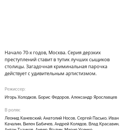
Начало 70-х годов, Москва. Серия дерзких
преступлений ставит в тупик лучших сыщиков
столицы. Загадочная криминальная парочка
действует с удивительным артистизмом.
Режиссер:
Игорь Холодков
Борис Федоров
Александр Ярославцев
В ролях:
Леонид Каневский
Анатолий Носов
Сергей Пасько
Иван
Качалин
Вилен Бабичев
Андрей Колядов
Влад Красавин
Антон Тузиков
Анвер Ягудин
Мария Усенко