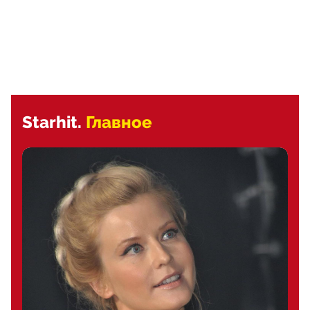
Starhit.
Главное