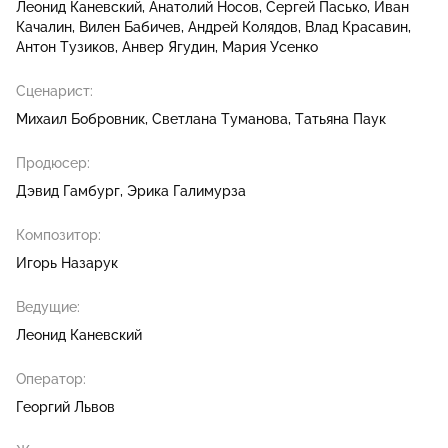
Леонид Каневский
Анатолий Носов
Сергей Пасько
Иван
Качалин
Вилен Бабичев
Андрей Колядов
Влад Красавин
Антон Тузиков
Анвер Ягудин
Мария Усенко
Сценарист:
Михаил Бобровник
Светлана Туманова
Татьяна Паук
Продюсер:
Дэвид Гамбург
Эрика Галимурза
Композитор:
Игорь Назарук
Ведущие:
Леонид Каневский
Оператор:
Георгий Львов