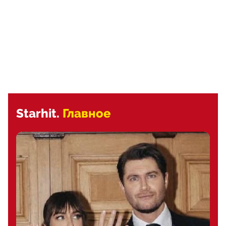
Starhit.
Главное