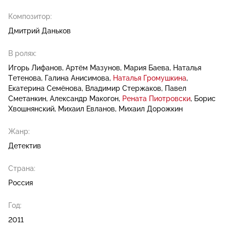
Композитор:
Дмитрий Даньков
В ролях:
Игорь Лифанов
Артём Мазунов
Мария Баева
Наталья
Тетенова
Галина Анисимова
Наталья Громушкина
Екатерина Семёнова
Владимир Стержаков
Павел
Сметанкин
Александр Макогон
Рената Пиотровски
Борис
Хвошнянский
Михаил Евланов
Михаил Дорожкин
Жанр:
Детектив
Страна:
Россия
Год:
2011