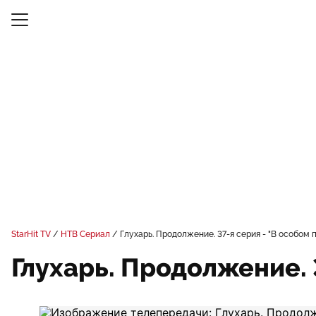
StarHit TV
НТВ Сериал
Глухарь. Продолжение. 37-я серия - "В особом 
Глухарь. Продолжение. 