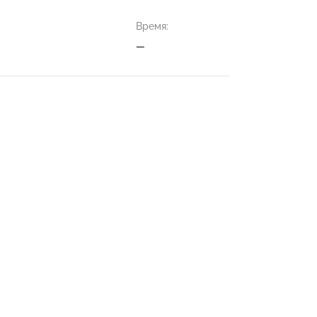
Время:
—