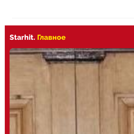
Starhit.
Главное