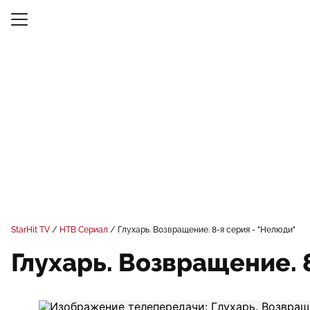
StarHit TV
НТВ Сериал
Глухарь. Возвращение. 8-я серия - "Нелюди"
Глухарь. Возвращение. 