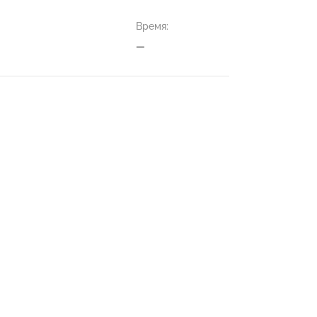
Время:
—