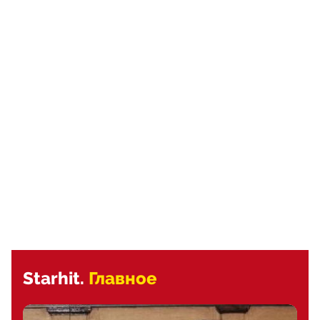
Starhit.
Главное