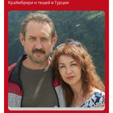
Краймбрери и тещей в Турции