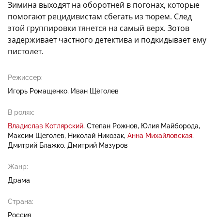
Зимина выходят на оборотней в погонах, которые
помогают рецидивистам сбегать из тюрем. След
этой группировки тянется на самый верх. Зотов
задерживает частного детектива и подкидывает ему
пистолет.
Режиссер:
Игорь Ромащенко
Иван Щёголев
В ролях:
Владислав Котлярский
Степан Рожнов
Юлия Майборода
Максим Щеголев
Николай Никозак
Анна Михайловская
Дмитрий Блажко
Дмитрий Мазуров
Жанр:
Драма
Страна:
Россия