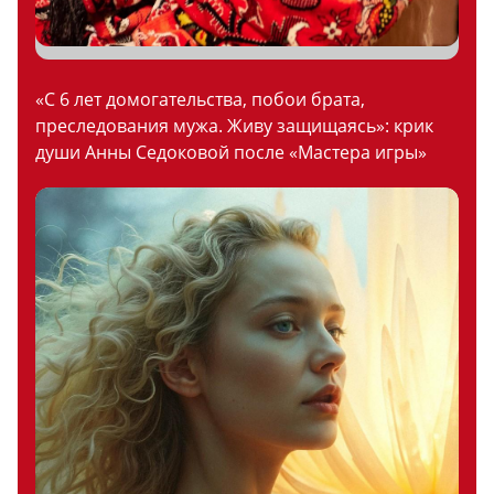
«С 6 лет домогательства, побои брата,
преследования мужа. Живу защищаясь»: крик
души Анны Седоковой после «Мастера игры»