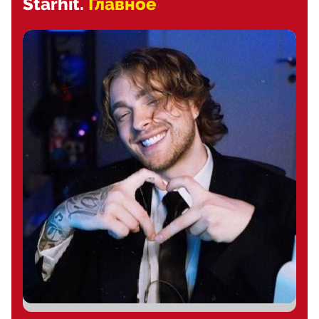
Starhit.
Главное