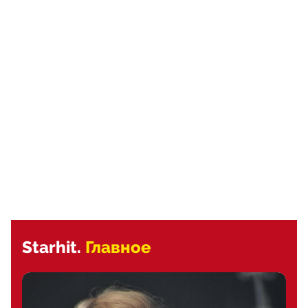
Starhit.
Главное