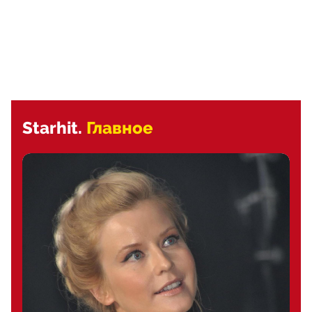
Starhit.
Главное