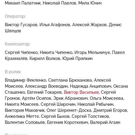
Михаил Палатник
Николай Павлов
Мила Юнич
Оператор:
Виктор Гусаров
Илья Агафонов
Алексей Жарков
Денис
Швецов
Композитор:
Сергей Чипенко
Никита Чипенко
Игорь Мельничук
Павел
Крахмалёв
Кирилл Волков
Юрий Прялкин
В ролях:
Владимир Фекленко
Светлана Брюханова
Алексей
Моисеев
Александр Воеводин
Надежда Анципович
Оксана
Сташенко
Евгений Токарев
Виктор Васильев
Сергей
Громов
Артём Осипов
Эрик Абрамович
Ольга Моисеева
Никита Моисеев
Сергей Широчин
Николай Рябычин
Виктория Маковчик
Олег Шеремет-Доска
Дмитрий Егоров
Анжелика Метте
Сергей Быхов
Сергей Толстиков
Валентин Соловьёв
Евгения Короткевич
Валерий Агаян