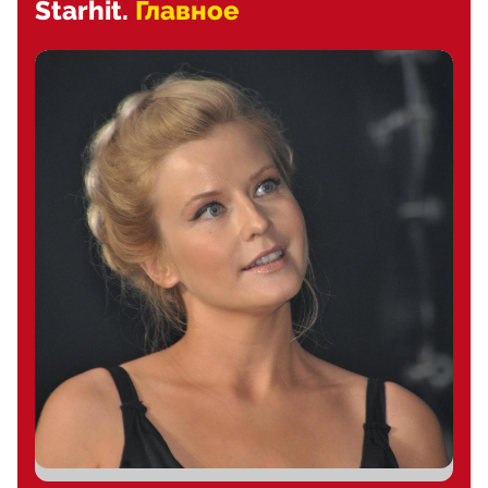
Starhit.
Главное