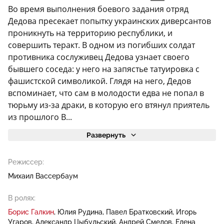
Во время выполнения боевого задания отряд
Дедова пресекает попытку украинских диверсантов
проникнуть на территорию республики, и
совершить теракт. В одном из погибших солдат
противника сослуживец Дедова узнает своего
бывшего соседа: у него на запястье татуировка с
фашистской символикой. Глядя на него, Дедов
вспоминает, что сам в молодости едва не попал в
тюрьму из-за драки, в которую его втянул приятель
из прошлого В...
Развернуть
Режиссер:
Михаил Вассербаум
В ролях:
Борис Галкин
Юлия Рудина
Павел Братковский
Игорь
Угаров
Александр Цыбульский
Андрей Смелов
Елена