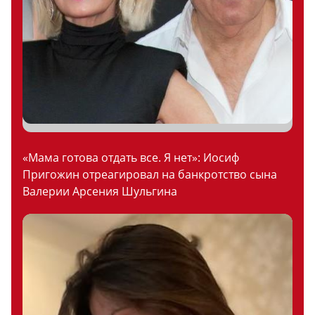
«Мама готова отдать все. Я нет»: Иосиф
Пригожин отреагировал на банкротство сына
Валерии Арсения Шульгина