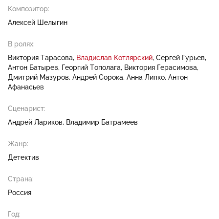
Композитор:
Алексей Шелыгин
В ролях:
Виктория Тарасова
Владислав Котлярский
Сергей Гурьев
Антон Батырев
Георгий Тополага
Виктория Герасимова
Дмитрий Мазуров
Андрей Сорока
Анна Липко
Антон
Афанасьев
Сценарист:
Андрей Лариков
Владимир Батрамеев
Жанр:
Детектив
Страна:
Россия
Год: