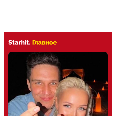
Starhit.
Главное