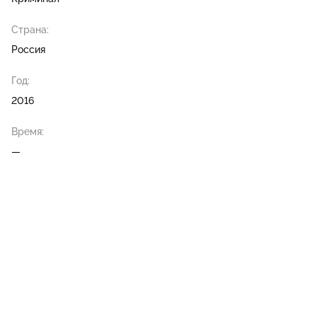
Страна:
Россия
Год:
2016
Время:
—