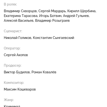
В ролях:
Владимир Скворцов
Сергей Мардарь
Кирилл Щербина
Екатерина Тарасова
Игорь Ботвин
Андрей Гульнев
Алексей Васильев
Владимир Розыграев
Сценарист:
Николай Голиков
Константин Сынгаевский
Оператор:
Сергей Акопов
Продюсер:
Виктор Будилов
Роман Ковалёв
Композитор:
Максим Кошеваров
Жанр:
Криминал