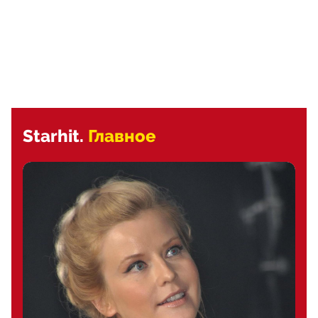
Starhit.
Главное