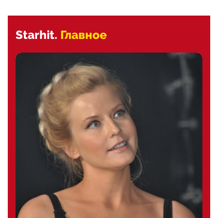
Starhit.
Главное