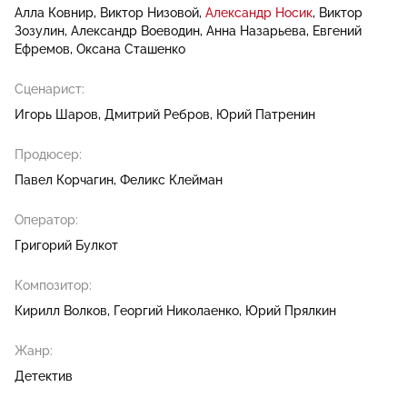
Алла Ковнир
Виктор Низовой
Александр Носик
Виктор
Зозулин
Александр Воеводин
Анна Назарьева
Евгений
Ефремов
Оксана Сташенко
Сценарист:
Игорь Шаров
Дмитрий Ребров
Юрий Патренин
Продюсер:
Павел Корчагин
Феликс Клейман
Оператор:
Григорий Булкот
Композитор:
Кирилл Волков
Георгий Николаенко
Юрий Прялкин
Жанр:
Детектив