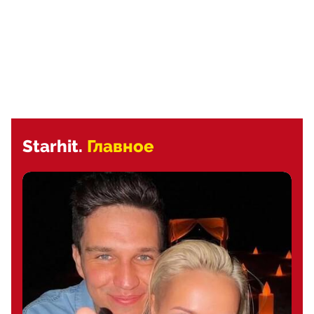
Starhit.
Главное