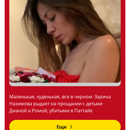
Маленькая, худенькая, вся в черном: Зарина
Назимова рыдает на прощании с детьми
Дианой и Ромой, убитыми в Паттайе
Еще