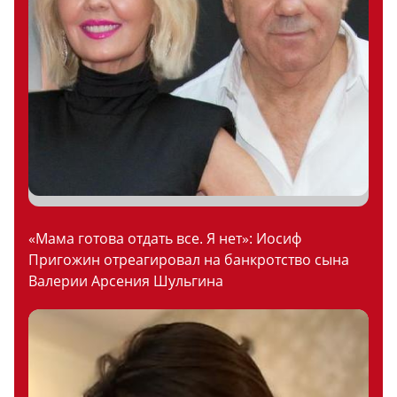
«Мама готова отдать все. Я нет»: Иосиф
Пригожин отреагировал на банкротство сына
Валерии Арсения Шульгина