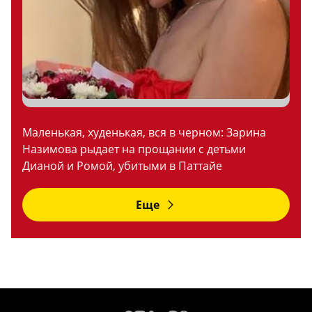
Маленькая, худенькая, вся в черном: Зарина
Назимова рыдает на прощании с детьми
Дианой и Ромой, убитыми в Паттайе
Еще