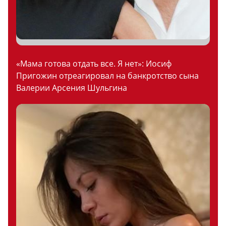
«Мама готова отдать все. Я нет»: Иосиф
Пригожин отреагировал на банкротство сына
Валерии Арсения Шульгина