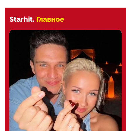
Starhit.
Главное