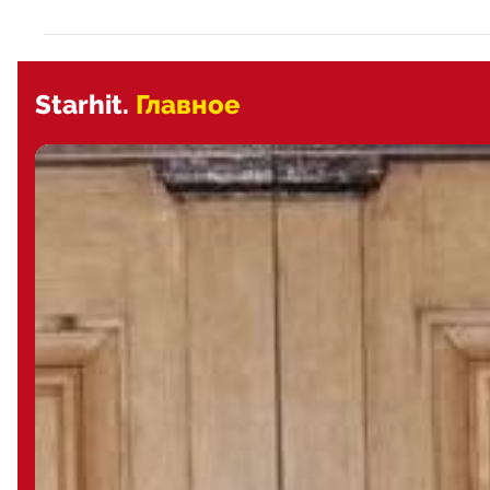
Starhit.
Главное