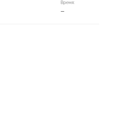
Время:
—