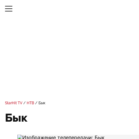
StarHit TV
НТВ
Бык
Бык