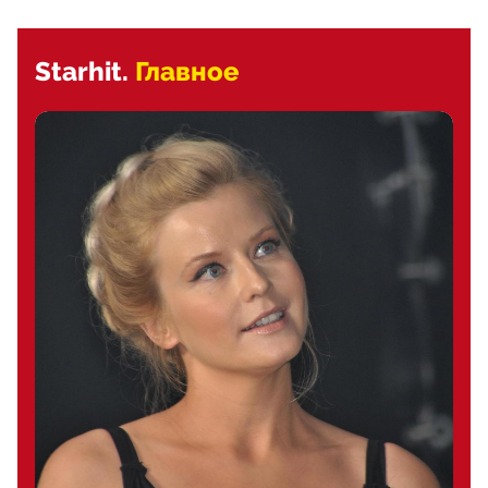
Starhit.
Главное