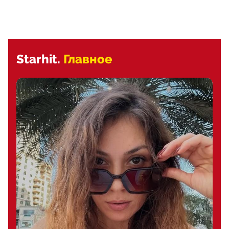
Starhit.
Главное