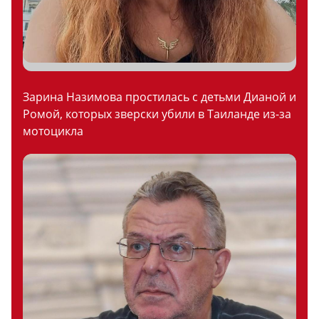
Зарина Назимова простилась с детьми Дианой и
Ромой, которых зверски убили в Таиланде из-за
мотоцикла