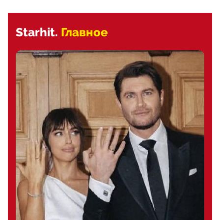
Starhit.
Главное