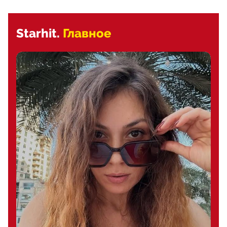
Starhit.
Главное