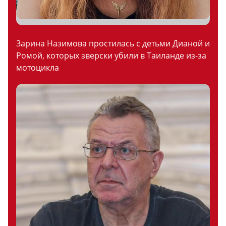
Зарина Назимова простилась с детьми Дианой и
Ромой, которых зверски убили в Таиланде из-за
мотоцикла