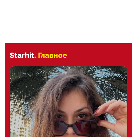
Starhit.
Главное