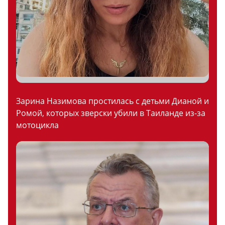
Зарина Назимова простилась с детьми Дианой и
Ромой, которых зверски убили в Таиланде из-за
мотоцикла