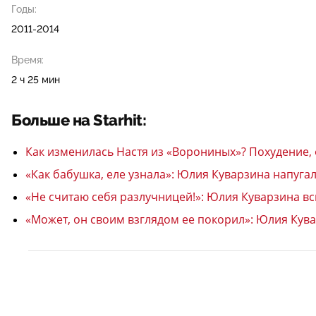
Годы:
2011-2014
Время:
2 ч 25 мин
Больше на Starhit:
Как изменилась Настя из «Ворониных»? Похудение,
«Как бабушка, еле узнала»: Юлия Куварзина напуга
«Не считаю себя разлучницей!»: Юлия Куварзина в
«Может, он своим взглядом ее покорил»: Юлия Кув