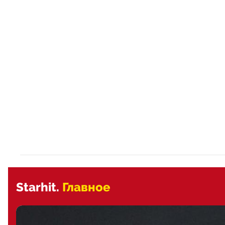
Starhit.
Главное