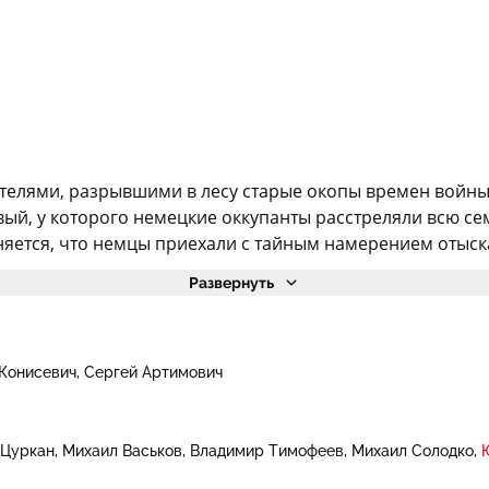
пателями, разрывшими в лесу старые окопы времен войны,
вый, у которого немецкие оккупанты расстреляли всю сем
ется, что немцы приехали с тайным намерением отыскать
Развернуть
 Конисевич
Сергей Артимович
 Цуркан
Михаил Васьков
Владимир Тимофеев
Михаил Солодко