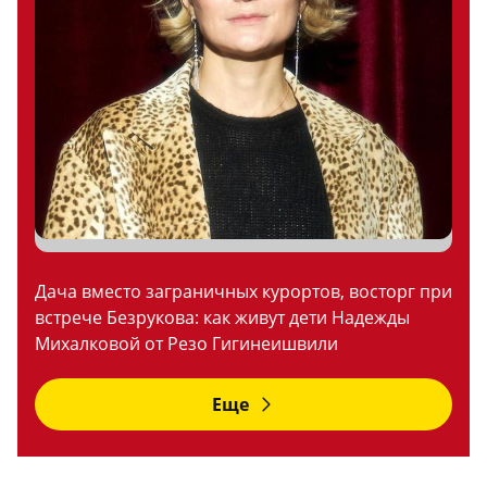
Дача вместо заграничных курортов, восторг при
встрече Безрукова: как живут дети Надежды
Михалковой от Резо Гигинеишвили
Еще