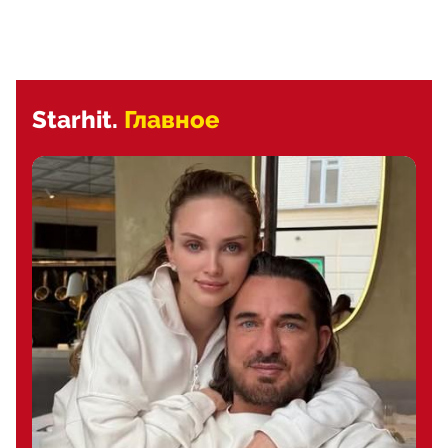
Starhit.
Главное