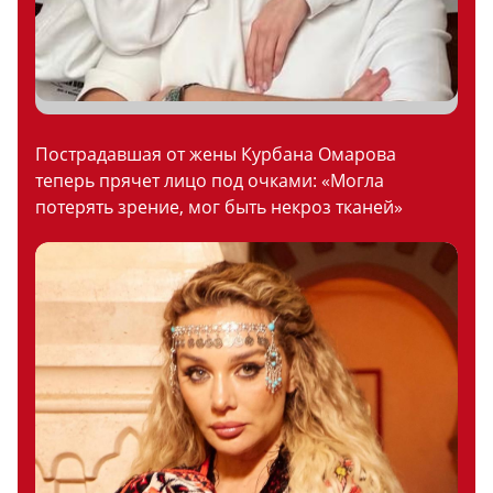
Пострадавшая от жены Курбана Омарова
теперь прячет лицо под очками: «Могла
потерять зрение, мог быть некроз тканей»