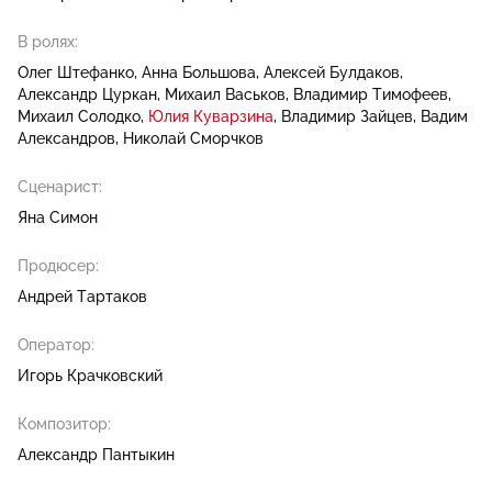
В ролях:
Олег Штефанко
Анна Большова
Алексей Булдаков
Александр Цуркан
Михаил Васьков
Владимир Тимофеев
Михаил Солодко
Юлия Куварзина
Владимир Зайцев
Вадим
Александров
Николай Сморчков
Сценарист:
Яна Симон
Продюсер:
Андрей Тартаков
Оператор:
Игорь Крачковский
Композитор:
Александр Пантыкин