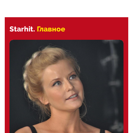
Starhit.
Главное