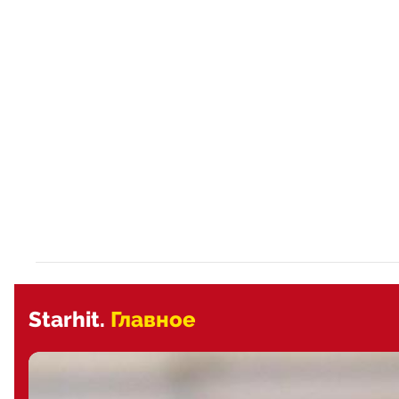
Starhit.
Главное