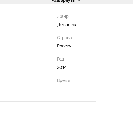
Развернуть
Жанр:
Детектив
Страна:
Россия
Год:
2014
Время:
—