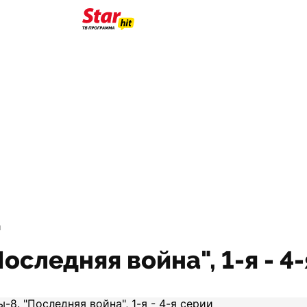
и
следняя война", 1-я - 4