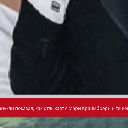
анукян показал, как отдыхает с Мари Краймбрери и теще