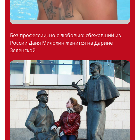
Без профессии, но с любовью: сбежавший из
России Даня Милохин женится на Дарине
Зеленской