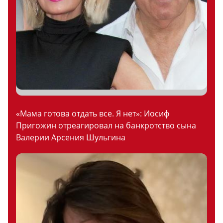
«Мама готова отдать все. Я нет»: Иосиф
Пригожин отреагировал на банкротство сына
Валерии Арсения Шульгина