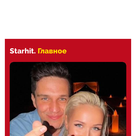
Starhit.
Главное