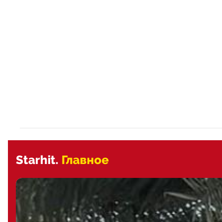
Starhit.
Главное