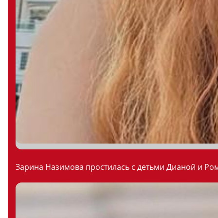
Зарина Назимова простилась с детьми Дианой и Ром