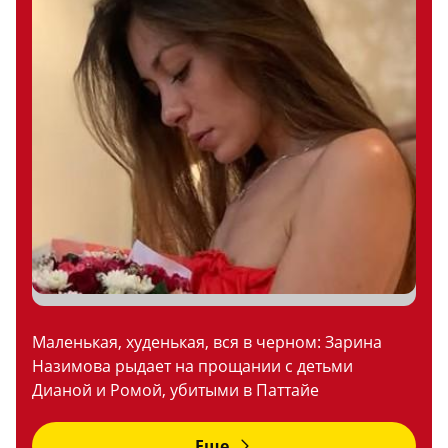
Маленькая, худенькая, вся в черном: Зарина
Назимова рыдает на прощании с детьми
Дианой и Ромой, убитыми в Паттайе
Еще