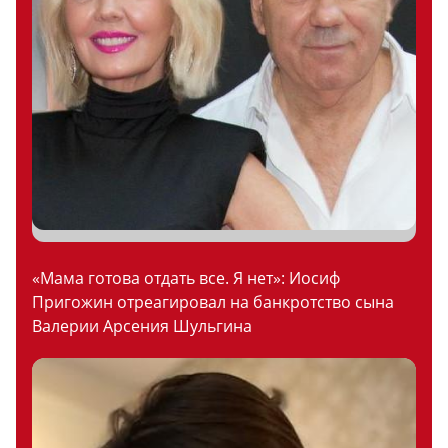
«Мама готова отдать все. Я нет»: Иосиф
Пригожин отреагировал на банкротство сына
Валерии Арсения Шульгина