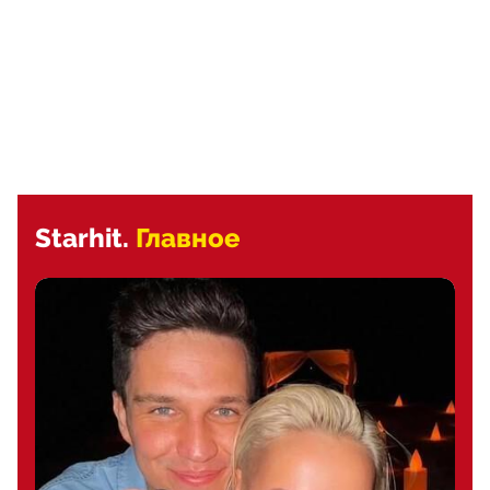
Starhit.
Главное