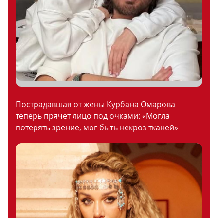
Пострадавшая от жены Курбана Омарова
теперь прячет лицо под очками: «Могла
потерять зрение, мог быть некроз тканей»