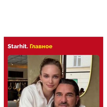
Starhit.
Главное