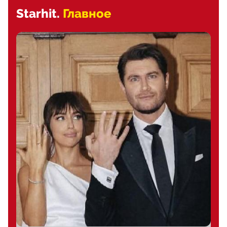
Starhit.
Главное