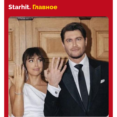
Starhit.
Главное