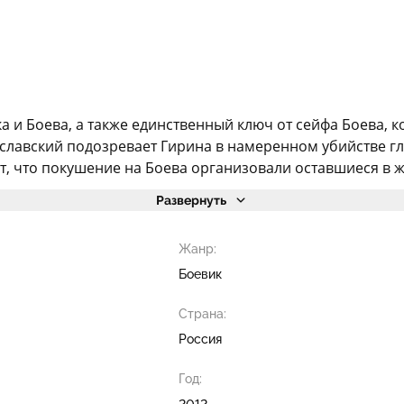
и Боева, а также единственный ключ от сейфа Боева, ко
славский подозревает Гирина в намеренном убийстве гл
, что покушение на Боева организовали оставшиеся в жи
Развернуть
Жанр:
Боевик
Страна:
Россия
Год:
2012