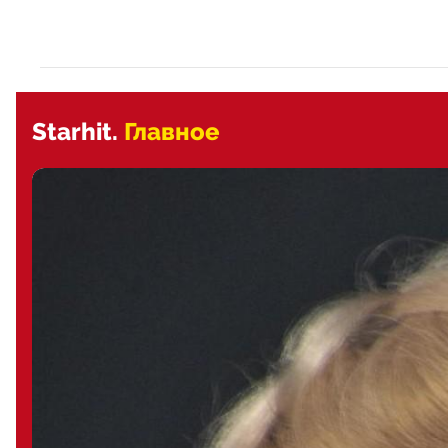
Starhit.
Главное