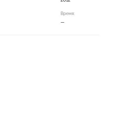
Время:
—