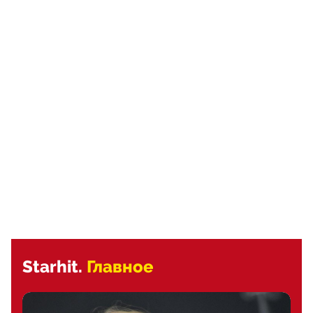
Starhit.
Главное