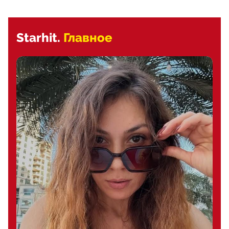
Starhit.
Главное