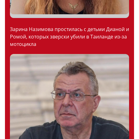
Зарина Назимова простилась с детьми Дианой и
Ромой, которых зверски убили в Таиланде из-за
мотоцикла