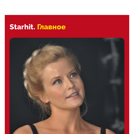
Starhit.
Главное