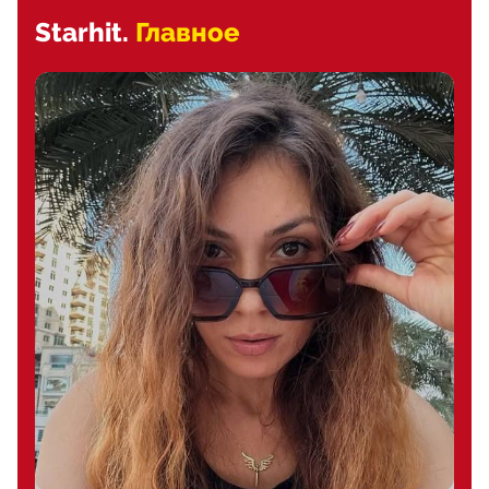
Starhit.
Главное