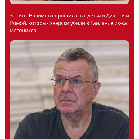
Зарина Назимова простилась с детьми Дианой и
Ромой, которых зверски убили в Таиланде из-за
мотоцикла