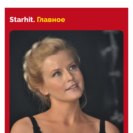
Starhit.
Главное