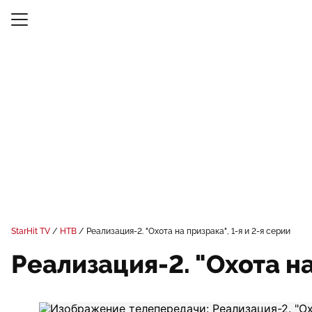
StarHit TV
НТВ
Реализация-2. "Охота на призрака", 1-я и 2-я серии
Реализация-2. "Охота на