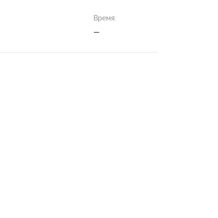
Время:
—